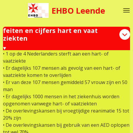
Ga
EHBO Leende
direct
naar
de
feiten en cijfers hart en vaat
hoofdinhoud
ziekten
• 1 op de 4 Nederlanders sterft aan een hart- of
vaatziekte
• Er dagelijks 107 mensen als gevolg van een hart- of
vaatziekte komen te overlijden
• Er van deze 107 mensen gemiddeld 57 vrouw zijn en 50
man
• Er dagelijks 1000 mensen in het ziekenhuis worden
opgenomen vanwege hart- of vaatziekten
• De overlevingskansen bij vroegtijdige reanimatie 15 tot
20% zijn
• De overlevingskansen bij gebruik van een AED oplopen
tot wel 70%